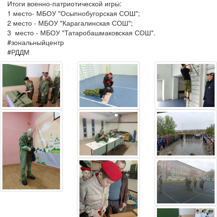
Итоги военно-патриотической игры:
1 место- МБОУ "Осыпнобугорская СОШ";
2 место - МБОУ "Карагалинская СОШ";
3 место - МБОУ "Татаробашмаковская СОШ".
#зональныйцентр
#РДДМ