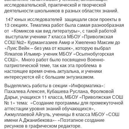
исследовательской, практической и творческой
деятельности школьников в разных областях знаний.
147 юных исследователей защищали свои проекты в
13 секциях. Тематика работ была самая разнообразная
от «Комиксов как вид литературы», с такой работой
выступали ученики 7 класса МБОУ «Приволжская
СОШ №2» Курмангазиев Амир и Хмеленко Максим до
«Луис Вейн – без ума от кошек», которую выбрал
Ялкапов Ильмир- ученик МБОУ «Осыпнобугорская
СОШ». Много работ было посвящено Военно-
патриотической теме, так как эта проблема в
настоящее время очень актуальна, и ученики
интересуются ей с большим энтузиазмом.
Выделялись работы в секции «Информатика»:
Пахалева Алексея, Кубашева Руслана, Фролковой
Дарьи, учащихся 11 класса, МБОУ «Приволжская СОШ
№ 1» тема: «Создание программы для промежуточной
аттестации уровня знаний обучающихся»,
Ажмуллаевой Айгуль, ученицы 8 класса МБОУ «СОШ
имени А.Джанибекова»- «Поэтапное создание
рисунков в графическом редакторе.