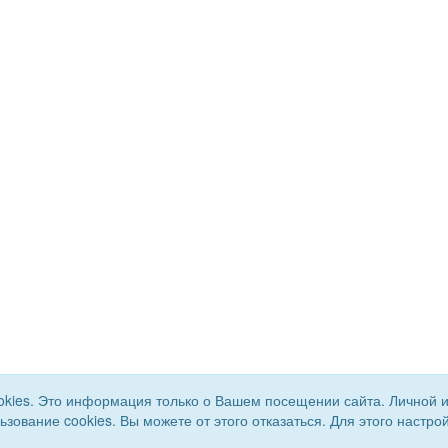
okies. Это информация только о Вашем посещении сайта. Личной 
льзование cookies. Вы можете от этого отказаться. Для этого наст
го района. Все права
Сайт