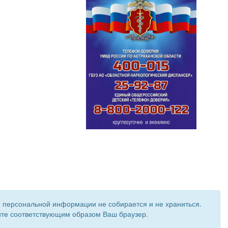
и персональной информации не собирается и не храниться.
ройте соответствующим образом Ваш браузер.
 создан при поддержке «
Информационная сеть RD
»