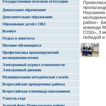
Приволжск
Государственная итоговая аттестация
пропаганд
Дошкольное образование
Наушаева 
молодежно
Дополнительное образование
район»
Би
Образование детей с ОВЗ
команда М
СОШ», 3 м
Всеобуч
победой и
Отдых и занятость
Питание обучающихся
Профилактика правонарушений
несовершеннолетних
Электронный журнал успеваемости/
Электронный дневник
Муниципальная методическая служба
Всероссийские проверочные работы
Всероссийская олимпиада школьников
Учитель года
Золотой фонд Приволжского района