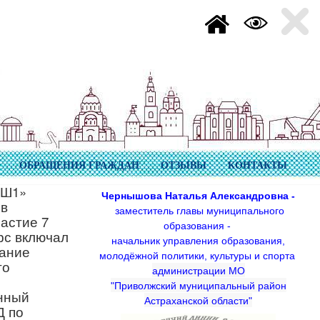
ОБРАЩЕНИЯ ГРАЖДАН
ОТЗЫВЫ
КОНТАКТЫ
ОШ1»
Чернышова Наталья Александровна -
ов
заместитель главы муниципального
астие 7
образования -
рс включал
начальник управления образования,
нание
молодёжной политики, культуры и спорта
го
администрации МО
"Приволжский муниципальный район
енный
Астраханской области"
Д по