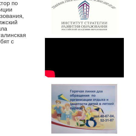
тор по
лиции
зования,
лжский
яла
галинская
бят с
!