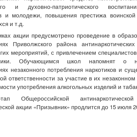
ого и духовно-патриотического воспитан
ов и молодежи, повышения престижа воинской
ся и т.д.
мках акции предусмотрено проведение в образ
циях Приволжского района антинаркотических
угих мероприятий, с привлечением специалистов
ктики. Обучающимся школ напомнят о не
иях незаконного потребления наркотиков и су
ой ответственности за участие в их незаконном 
мости употребления алкогольных изделий и таба
этап Общероссийской антинаркотической
еской акции «Призывник» продлится до 15 июля 20