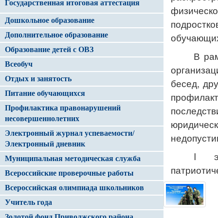
Государственная итоговая аттестация
физическ
Дошкольное образование
подростк
Дополнительное образование
обучающих
Образование детей с ОВЗ
В ра
Всеобуч
организа
Отдых и занятость
бесед, др
Питание обучающихся
профила
Профилактика правонарушений
последств
несовершеннолетних
юридическ
Электронный журнал успеваемости/
недопусти
Электронный дневник
I
Муниципальная методическая служба
патриотич
Всероссийские проверочные работы
Всероссийская олимпиада школьников
Учитель года
Золотой фонд Приволжского района