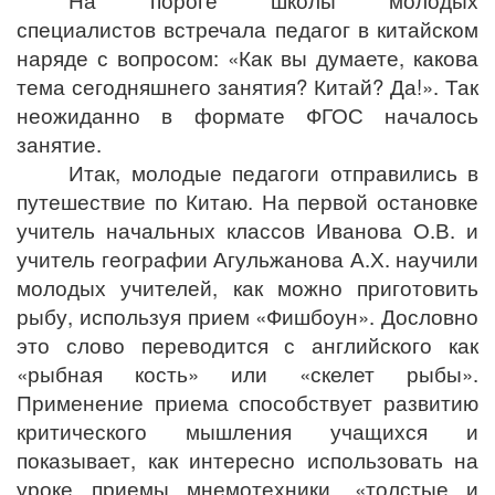
На пороге школы молодых
специалистов встречала педагог в китайском
наряде с вопросом: «Как вы думаете, какова
тема сегодняшнего занятия? Китай? Да!». Так
неожиданно в формате ФГОС началось
занятие.
Итак, молодые педагоги отправились в
путешествие по Китаю. На первой остановке
учитель начальных классов Иванова О.В. и
учитель географии Агульжанова А.Х. научили
молодых учителей, как можно приготовить
рыбу, используя п
рием «Фишбоун». Дословно
это слово переводится с английского как
«рыбная кость» или «скелет рыбы».
Применение приема способствует развитию
критического мышления учащихся и
показывает, как интересно использовать на
уроке приемы мнемотехники, «толстые и