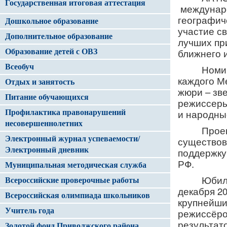
Государственная итоговая аттестация
междунаро
географич
Дошкольное образование
участие с
Дополнительное образование
лучших пр
ближнего 
Образование детей с ОВЗ
Всеобуч
Номи
каждого М
Отдых и занятость
жюри
– зв
Питание обучающихся
режиссеры
и народны
Профилактика правонарушений
несовершеннолетних
Прое
Электронный журнал успеваемости/
существов
Электронный дневник
поддержку
РФ.
Муниципальная методическая служба
Юбил
Всероссийские проверочные работы
декабря 20
Всероссийская олимпиада школьников
крупнейши
Учитель года
режиссёро
результат
Золотой фонд Приволжского района