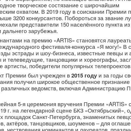
дное творческое состязание с широчайшим
еским охватом. В 2019 году в соискании Премии 
выше 3200 конкурсантов. Побороться за звание л
иехали представители 150 населённого пункта из
и дальнего зарубежья.
нантами на премию «ARTIS» становятся лауреаты
еждународного фестиваля-конкурса «Я могу!»
В 
езды эстрады и шоу-бизнеса, известные певцы и 
 и телеведущие, танцовщики и хореографы, за
е артисты, победители популярных телепроектов
кт Премии был учрежден в
2015 году
и за годы св
ания получил широкое общественное признание
 различных ведомств, включая Администрацию 
ейная 5-я церемония вручения Премии «
ARTIS
» 
19 г. на легендарной сцене БКЗ «Октябрьский», о
х площадок Санкт-Петербурга, знаменитых певцо
в, актёров, танцовщиков, шоуменов – для оглаш
ов, чествования номинантов и лауреатов, праздн