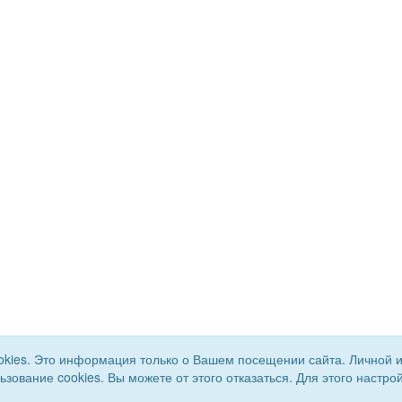
okies. Это информация только о Вашем посещении сайта. Личной 
льзование cookies. Вы можете от этого отказаться. Для этого наст
го района. Все права
Сайт