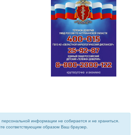
и персональной информации не собирается и не храниться.
ройте соответствующим образом Ваш браузер.
 создан при поддержке «
Информационная сеть RD
»