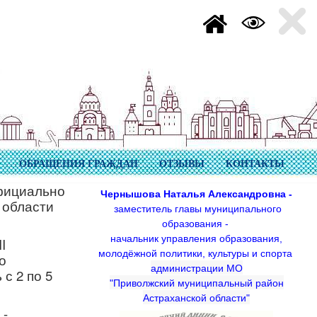
ОБРАЩЕНИЯ ГРАЖДАН
ОТЗЫВЫ
КОНТАКТЫ
фициально
Чернышова Наталья Александровна -
 области
заместитель главы муниципального
образования -
начальник управления образования,
I
молодёжной политики, культуры и спорта
о
администрации МО
с 2 по 5
"Приволжский муниципальный район
Астраханской области"
 -