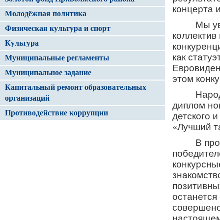
концерта 
Молодёжная политика
Мы у
Физическая культура и спорт
коллектив 
Культура
конкуренци
как статуэ
Муниципальные регламенты
Евровиден
Муниципальное задание
этом конк
Капитальный ремонт образовательных
Наро
организаций
диплом но
Противодействие коррупции
детского 
Электронный журнал/ Электронный
«Лучший т
дневник
В пр
Капитальный ремонт организаций
победител
конкурсны
знакомств
позитивны
останется 
совершенс
настоящем