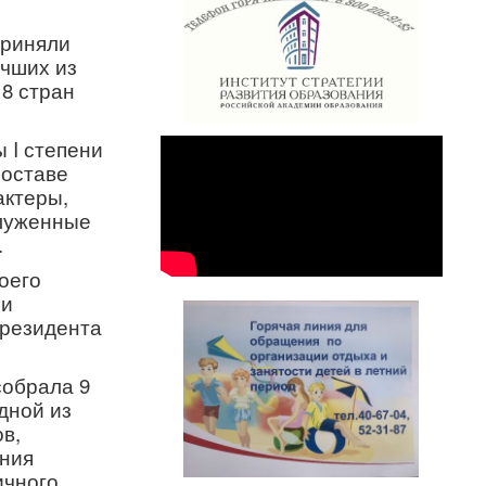
приняли
учших из
 8 стран
 I степени
составе
актеры,
служенные
.
оего
 и
Президента
собрала 9
дной из
в,
ения
ичного