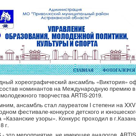
ГЛАВНАЯ
ФОТОГАЛЕРЕЯ
дный хореографический ансамбль «Виктория» о
 состав номинантов на Международную премию в
 молодежного творчества ARTIS-2019.
ним, ансамбль стал лауреатом I степени на XXVI
дном фестивале-конкурсе детского и юношеског
 «Казанские узоры». Конкурс проходил в г.Казань 
8 г.
 - это мероприятие, не имеющее аналогов. ARTIS