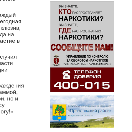
Каждый
жегодная
склюзив,
еда на
астие в
олучил
ласти
ции
раждения
аммой,
и, но и
су
огу!»