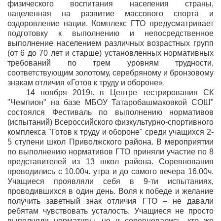
физического воспитания населения страны,
нацеленная на развитие массового спорта и
оздоровление нации. Комплекс ГТО предусматривает
подготовку к выполнению и непосредственное
выполнение населением различных возрастных групп
(от 6 до 70 лет и старше) установленных нормативных
требований по трем уровням трудности,
соответствующим золотому, серебряному и бронзовому
знакам отличия «Готов к труду и обороне».
14 ноября 2019г. в Центре тестрирования СК
"Чемпион" на базе МБОУ Татаробашмаковкой СОШ"
состоялся Фестиваль по выполнению нормативов
(испытаний) Всероссийского физкультурно-спортивного
комплекса "Готов к труду и обороне" среди учащихся 2-
5 ступени школ Приволжского района. В мероприятии
по выполнению нормативов ГТО приняли участие по 8
представителей из 13 школ района. Соревнования
проводились с 10.00ч. утра и до самого вечера 16.00ч.
Учащиеся проявляли себя в 9-ти испытаниях,
проводившихся в один день. Воля к победе и желание
получить заветный знак отличия ГТО – не давали
ребятам чувствовать усталость. Учащиеся не просто
выполняли нормативы, но и соревновались, кто же