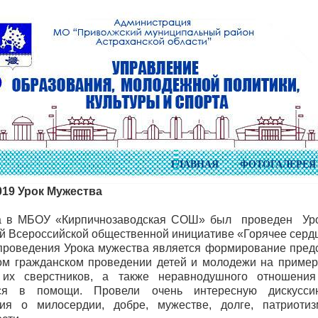
ГЛАВНАЯ
ФОТОГАЛЕРЕЯ
019 Урок Мужества
а в МБОУ «Кирпичнозаводская СОШ» был проведен Уро
 Всероссийской общественной инициативе «Горячее серд
проведения Урока мужества является формирование пред
ом гражданском проведении детей и молодежи на приме
их сверстников, а также неравнодушного отношен
ся в помощи. Провели очень интересную дискуссию
ния о милосердии, добре, мужестве, долге, патриотиз