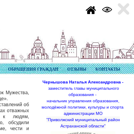
ОБРАЩЕНИЯ ГРАЖДАН
ОТЗЫВЫ
КОНТАКТЫ
Чернышова Наталья Александровна -
заместитель главы муниципального
к Мужества,
образования -
це».
начальник управления образования,
ставлений об
молодёжной политики, культуры и спорта
рах отважных
администрации МО
ия к людям,
"Приволжский муниципальный район
, обсудили
Астраханской области"
ме, чести и