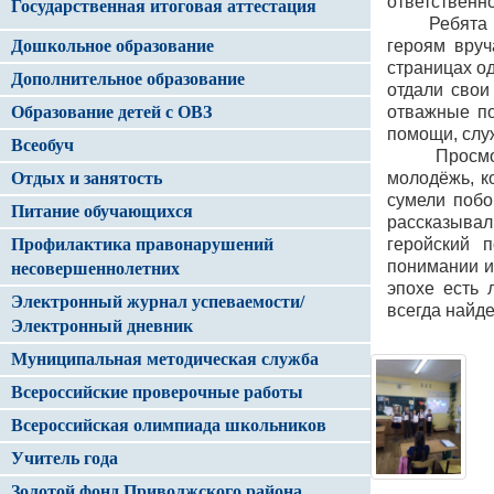
ответственно
Государственная итоговая аттестация
Ребята
Дошкольное образование
героям вруч
страницах о
Дополнительное образование
отдали свои
Образование детей с ОВЗ
отважные по
помощи, слу
Всеобуч
Просмо
Отдых и занятость
молодёжь, к
сумели побо
Питание обучающихся
рассказывал
Профилактика правонарушений
геройский 
понимании и
несовершеннолетних
эпохе есть 
Электронный журнал успеваемости/
всегда найде
Электронный дневник
Муниципальная методическая служба
Всероссийские проверочные работы
Всероссийская олимпиада школьников
Учитель года
Золотой фонд Приволжского района