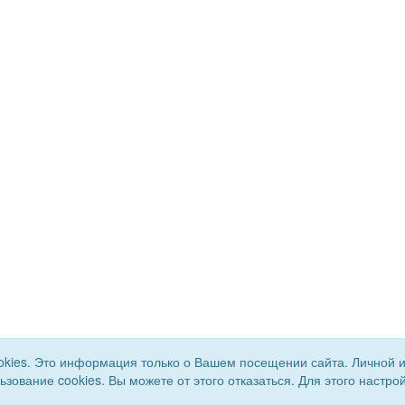
okies. Это информация только о Вашем посещении сайта. Личной 
льзование cookies. Вы можете от этого отказаться. Для этого наст
го района. Все права
Сайт