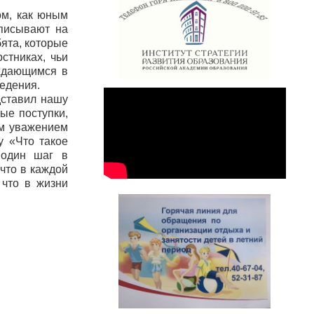
ом, как юным
аписывают на
ята, которые
стниках, чьи
уждающимся в
едения.
дставил нашу
ые поступки,
им уважением
у «Что такое
 один шаг в
что в каждой
 что в жизни