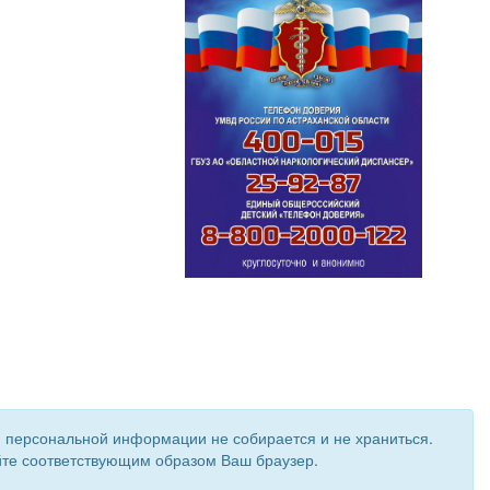
и персональной информации не собирается и не храниться.
ройте соответствующим образом Ваш браузер.
 создан при поддержке «
Информационная сеть RD
»