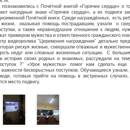
сти.
 познакомились с Почётной книгой «Горячее сердце» о т
ают нагрудные знаки «Горячее сердце», а их подвиги з
дноименной Почётной книги. Среди награждённых, есть реб
 жизни, оказывая помощь пострадавшим, узнали о свер
ступки, а также неравнодушное отношение к людям, н
жат примером мужества и ответственного гражданского пов
тр видеоролика "Церемония награждения" детально пре
оторая рискуя жизнью, совершали отважные и мужественн
роть недуг или сложные жизненные ситуации. С больш
и истории своих родных и знакомых, рассуждали на тем
поступок ?" «Урок мужества» помог нам сделать еще
 важности бескорыстных поступков. Обучающиеся узнали, 
люди, готовые прийти на помощь в экстренных случаях,
тся место подвигу.