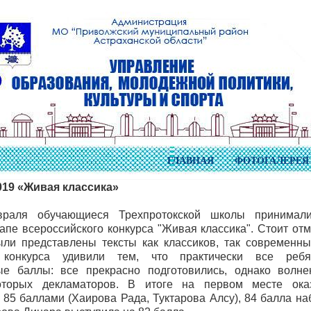
ГЛАВНАЯ
ФОТОГАЛЕРЕЯ
2019 «Живая классика»
раля обучающиеся Трехпротокской школы принимал
апе всероссийского конкурса "Живая классика". Стоит отме
ли представлены тексты как классиков, так современны
 конкурса удивили тем, что практически все реб
ые баллы: все прекрасно подготовились, однако волне
оторых декламаторов. В итоге на первом месте ока
с 85 баллами (Хаирова Рада, Туктарова Алсу), 84 балла на