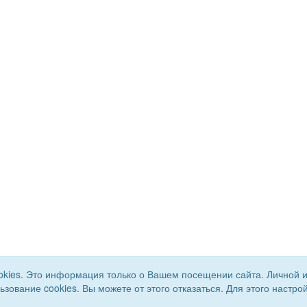
okies. Это информация только о Вашем посещении сайта. Личной 
льзование cookies. Вы можете от этого отказаться. Для этого наст
го района. Все права
Сайт