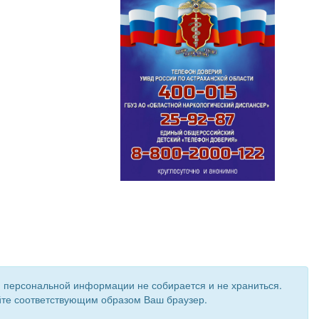
и персональной информации не собирается и не храниться.
ройте соответствующим образом Ваш браузер.
 создан при поддержке «
Информационная сеть RD
»