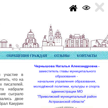
ОБРАЩЕНИЯ ГРАЖДАН
ОТЗЫВЫ
КОНТАКТЫ
Чернышова Наталья Александровна -
заместитель главы муниципального
и участие в
образования -
тить, что на
начальник управления образования,
х писателей.
молодёжной политики, культуры и спорта
ята набрали
администрации МО
ние сыграло
"Приволжский муниципальный район
зались двое
Астраханской области"
брал Какурин