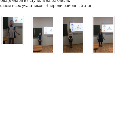
рова Динара выступила на 82 балла.
ляем всех участников! Впереди районный этап!