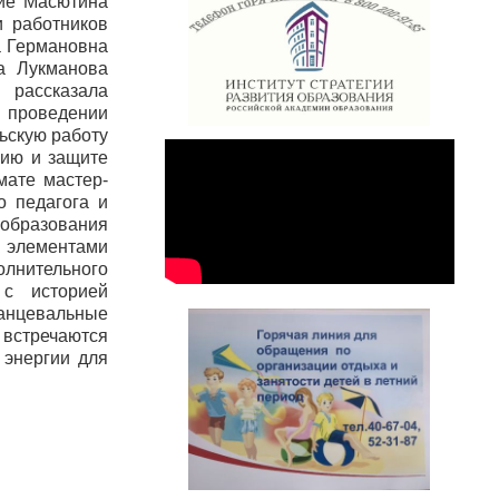
тие Масютина
и работников
а Германовна
а Лукманова
рассказала
 проведении
льскую работу
нию и защите
мате мастер-
о педагога и
 образования
с элементами
нительного
с историей
анцевальные
 встречаются
 энергии для