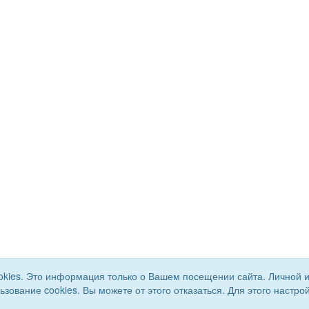
okies. Это информация только о Вашем посещении сайта. Личной 
льзование cookies. Вы можете от этого отказаться. Для этого наст
го района. Все права
Сайт