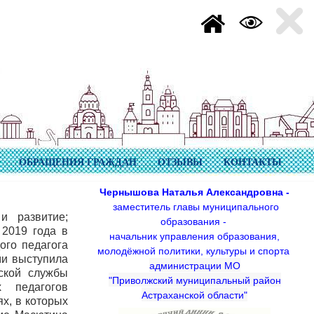
ОБРАЩЕНИЯ ГРАЖДАН
ОТЗЫВЫ
КОНТАКТЫ
Чернышова Наталья Александровна -
заместитель главы муниципального
и развитие;
образования -
 2019 года в
начальник управления образования,
го педагога
молодёжной политики, культуры и спорта
ми выступила
администрации МО
ской службы
"Приволжский муниципальный район
 педагогов
Астраханской области"
х, в которых