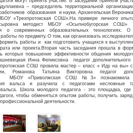
агоги могут принять участие. В заседании приняли учас
дуллаевна – председатель территориальной организаци
аботников образования и науки, Архангельская Вероник
МБОУ «Трехпротокская СОШ».На примере личного опыт
сыровна методист МБОУ «Осыпнобугорская СОШ» 
я о современных образовательных технологиях. О
работы по предмету. О том, как организовать исследовате
формить работы и как подготовить учащихся к выступле
рата или проекта.Вторая часть заседания прошла в фор
ль которых повышение эффективности общения молодог
ишневецкая Инна Феликсовна педагог дополнительного
ротокская СОШ провела мастер – класс « Иду на вы» 
ации, Романова Татьяна Викторовна педагог допол
ия МБОУ «Приволжская СОШ №3» познакомила 
ния вальса и разучила с педагогами несложные т
вальса. Школа молодого педагога - это площадка, где
агоги, чтобы обменяться опытом работы, получить заряд
профессиональной деятельности.