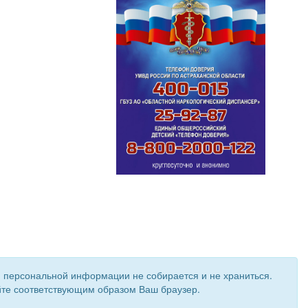
и персональной информации не собирается и не храниться.
ройте соответствующим образом Ваш браузер.
 создан при поддержке «
Информационная сеть RD
»