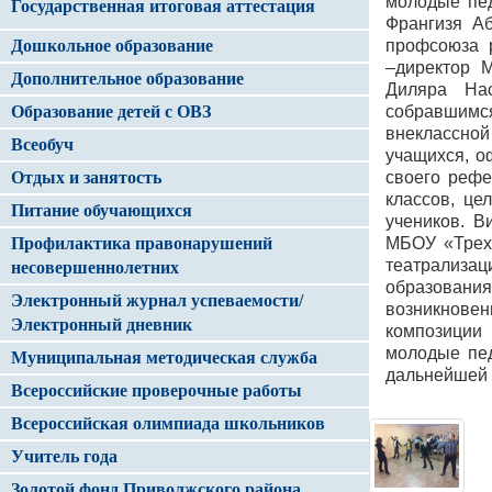
молодые пед
Государственная итоговая аттестация
Франгизя Аб
Дошкольное образование
профсоюза р
–директор 
Дополнительное образование
Диляра На
Образование детей с ОВЗ
собравшимс
внеклассной 
Всеобуч
учащихся, о
Отдых и занятость
своего рефе
классов, це
Питание обучающихся
учеников. В
Профилактика правонарушений
МБОУ «Трехп
театрализ
несовершеннолетних
образован
Электронный журнал успеваемости/
возникнове
Электронный дневник
композиции 
молодые пед
Муниципальная методическая служба
дальнейшей 
Всероссийские проверочные работы
Всероссийская олимпиада школьников
Учитель года
Золотой фонд Приволжского района