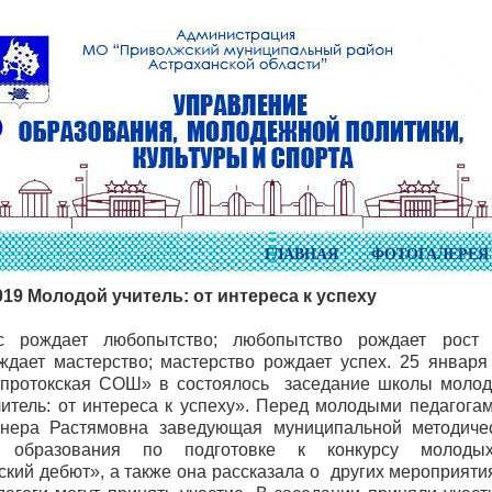
ГЛАВНАЯ
ФОТОГАЛЕРЕЯ
019 Молодой учитель: от интереса к успеху
с рождает любопытство; любопытство рождает рост 
ждает мастерство; мастерство рождает успех. 25 января
протокская СОШ» в состоялось заседание школы молодо
итель: от интереса к успеху». Перед молодыми педагога
нера Растямовна заведующая муниципальной методиче
я образования по подготовке к конкурсу молодых
ский дебют», а также она рассказала о других мероприятия