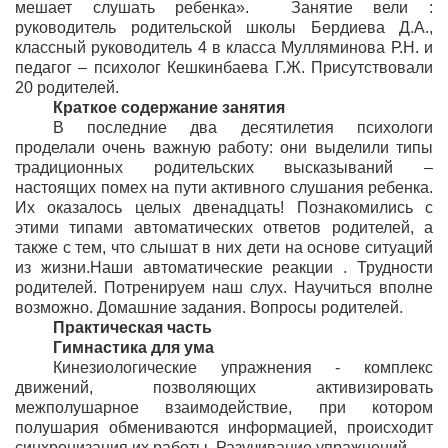
мешает слушать ребенка». Занятие вели :
руководитель родительской школы Бердиева Д.А.,
классный руководитель 4 в класса Мулляминова Р.Н. и
педагог – психолог Кешкинбаева Г.Ж. Присутствовали
20 родителей.
Краткое содержание занятия
В последние два десятилетия психологи
проделали очень важную работу: они выделили типы
традиционных родительских высказываний –
настоящих помех на пути активного слушания ребенка.
Их оказалось целых двенадцать! Познакомились с
этими типами автоматических ответов родителей, а
также с тем, что слышат в них дети на основе ситуаций
из жизни.Наши автоматические реакции . Трудности
родителей. Потренируем наш слух. Научиться вполне
возможно. Домашние задания. Вопросы родителей.
Практическая часть
Гимнастика для ума
Кинезиологические упражнения - комплекс
движений, позволяющих активизировать
межполушарное взаимодействие, при котором
полушария обмениваются информацией, происходит
синхронизация их работы. Разучивание упражнений.