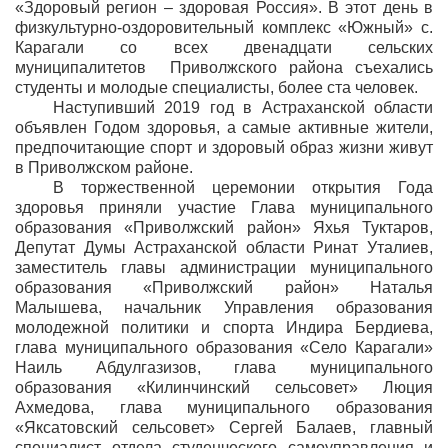
«Здоровый регион – здоровая Россия». В этот день в
физкультурно-оздоровительный комплекс «Южный» с.
Карагали со всех двенадцати сельских
муниципалитетов Приволжского района съехались
студенты и молодые специалисты, более ста человек.
Наступивший 2019 год в Астраханской области
объявлен Годом здоровья, а самые активные жители,
предпочитающие спорт и здоровый образ жизни живут
в Приволжском районе.
В торжественной церемонии открытия Года
здоровья приняли участие Глава муниципального
образования «Приволжский район» Яхья Туктаров,
Депутат Думы Астраханской области Ринат Уталиев,
заместитель главы администрации муниципального
образования «Приволжский район» Наталья
Малышева, начальник Управления образования
молодежной политики и спорта Индира Бердиева,
глава муниципального образования «Село Карагали»
Наиль Абдулгазизов, глава муниципального
образования «Килинчинский сельсовет» Люция
Ахмедова, глава муниципального образования
«Яксатовский сельсовет» Сергей Балаев, главный
специалист отдела студенческого самоуправления и