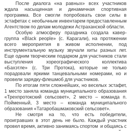
После диалога «на равных» всех участников
ждала насыщенная и динамичная спортивная
программа. Все смогли попробовать свои силы в
эстафетах с необычным инвентарем предоставленным
Агентством по делам молодежи Астраханской области.
Особую атмосферу праздника создала кавер-
группа «Black people» (с. Карагали), на протяжении
всего мероприятия в живом исполнении, под
инструментальную музыку звучали хиты разных лет.
Еще одним творческим подарком для участников стали
выступления хореографического коллектива
«Бахэтле» (с. Три Протока), которые не только
порадовали яркими танцевальными номерами, но и
провели зарядку-флешмоб для участников.
По итогам пяти сложнейших, но веселых эстафет,
1 место заняла команда муниципального образования
«Трехпротокский сельсовет», 2 место – команда п.
Пойменный, 3 место – команда муниципального
образования «Татаробашмаковский сельсовет».
Не смотря на то, что есть победители,
проигравших в этот день не было. Каждый участник
провел время, активно занимаясь спортом и общаясь с