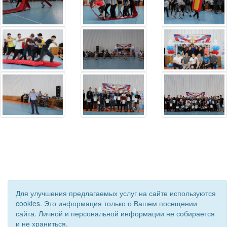
Для улучшения предлагаемых услуг на сайте используются
© 2020 - 2026 Управление образования Приволжского района.
cookies. Это информация только о Вашем посещении
Все права защищены.
сайта. Личной и персональной информации не собирается
Сайт создан при поддержке «
Информационная сеть RD
»
и не храниться.