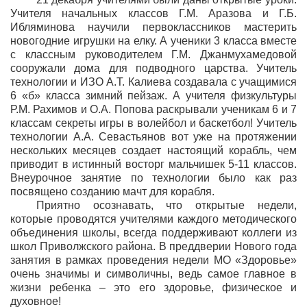
Учителя начальных классов Г.М. Аразова и Г.Б.
Ибляминова научили первоклассников мастерить
новогодние игрушки на елку. А ученики 3 класса вместе
с классным руководителем Г.М. Джанмухамедовой
сооружали дома для подводного царства. Учитель
технологии и ИЗО А.Т. Калиева создавала с учащимися
6 «б» класса зимний пейзаж. А учителя физкультуры
Р.М. Рахимов и О.А. Попова раскрывали ученикам 6 и 7
классам секреты игры в волейбол и баскетбол! Учитель
технологии А.А. Севастьянов вот уже на протяжении
нескольких месяцев создает настоящий корабль, чем
приводит в истинный восторг мальчишек 5-11 классов.
Внеурочное занятие по технологии было как раз
посвящено созданию мачт для корабля.
Приятно осознавать, что открытые недели,
которые проводятся учителями каждого методического
объединения школы, всегда поддерживают коллеги из
школ Приволжского района. В преддверии Нового года
занятия в рамках проведения недели МО «Здоровье»
очень значимы и символичны, ведь самое главное в
жизни ребенка – это его здоровье, физическое и
духовное!