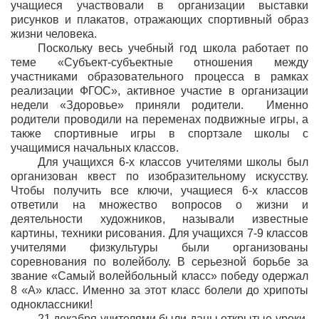
учащиеся участвовали в организации выставки
рисунков и плакатов, отражающих спортивный образ
жизни человека.
Поскольку весь учебный год школа работает по
теме «Субъект-субъектные отношения между
участниками образовательного процесса в рамках
реализации ФГОС», активное участие в организации
недели «Здоровье» приняли родители. Именно
родители проводили на переменах подвижные игры, а
также спортивные игры в спортзале школы с
учащимися начальных классов.
Для учащихся 6-х классов учителями школы был
организован квест по изобразительному искусству.
Чтобы получить все ключи, учащиеся 6-х классов
ответили на множество вопросов о жизни и
деятельности художников, называли известные
картины, техники рисования. Для учащихся 7-9 классов
учителями физкультуры были организованы
соревнования по волейболу. В серьезной борьбе за
звание «Самый волейбольный класс» победу одержал
8 «А» класс. Именно за этот класс болели до хрипоты
одноклассники!
21 декабря учителями были даны открытые уроки.